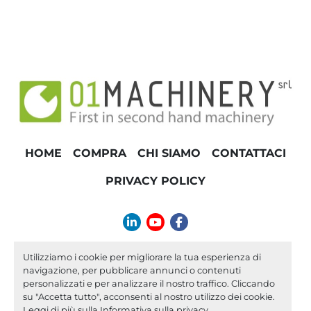
HOME
COMPRA
CHI SIAMO
CONTATTACI
PRIVACY POLICY
linkedin
youtube
facebook
info@01machinery.com
Utilizziamo i cookie per migliorare la tua esperienza di
navigazione, per pubblicare annunci o contenuti
Machinio System
sito web di
Machinio
personalizzati e per analizzare il nostro traffico. Cliccando
su "Accetta tutto", acconsenti al nostro utilizzo dei cookie.
Personalizza le preferenze sui Cookies
Leggi di più sulla
Informativa sulla privacy
.