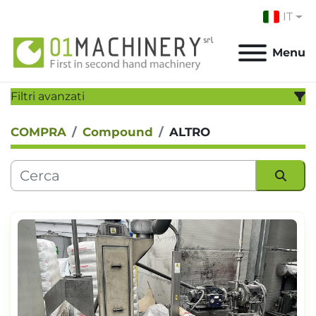
IT
Menu
Filtri avanzati
COMPRA
Compound
ALTRO
CATEGORIA:
PRODUTTORE:
Ordina per
MODELLO:
ANNO
Applicare
Cancella