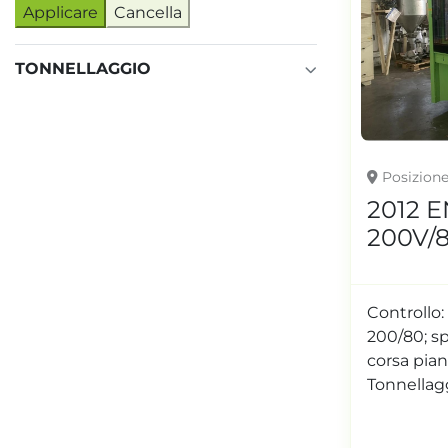
Applicare
Cancella
TONNELLAGGIO
Posizion
2012 
200V/8
Controllo
200/80; s
corsa pian
Tonnellag