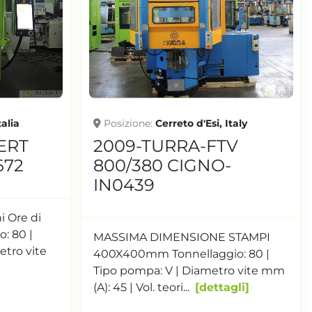
talia
Posizione
Cerreto d'Esi, Italy
ERT
2009-TURRA-FTV
672
800/380 CIGNO-
IN0439
i Ore di
: 80 |
MASSIMA DIMENSIONE STAMPI
etro vite
400X400mm Tonnellaggio: 80 |
Tipo pompa: V | Diametro vite mm
(A): 45 | Vol. teori...
dettagli