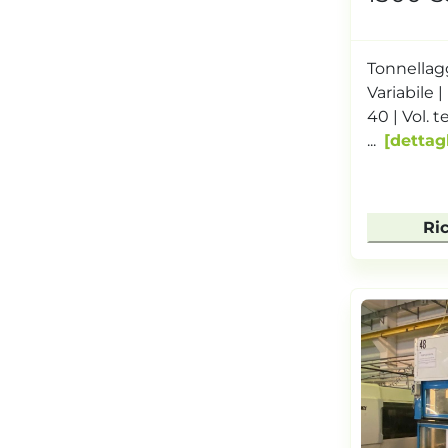
Tonnellagg
Variabile 
40 | Vol. t
...
dettagl
Ri