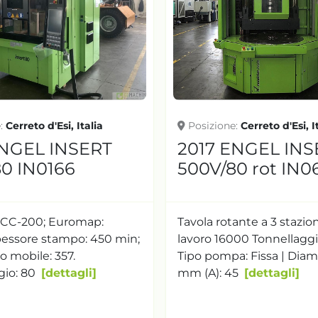
e
Cerreto d'Esi, Italia
Posizione
Cerreto d'Esi, I
ENGEL INSERT
2017 ENGEL INS
0 IN0166
500V/80 rot IN0
: CC-200; Euromap:
Tavola rotante a 3 stazion
pessore stampo: 450 min;
lavoro 16000 Tonnellaggio
o mobile: 357.
Tipo pompa: Fissa | Diam
gio: 80
dettagli
mm (A): 45
dettagli