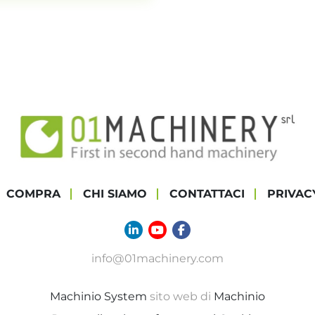
COMPRA
CHI SIAMO
CONTATTACI
PRIVAC
linkedin
youtube
facebook
info@01machinery.com
Machinio System
sito web di
Machinio