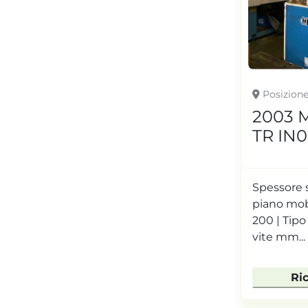
Posizion
2003 
TR IN
Spessore 
piano mobi
200 | Tipo
vite mm...
Ri