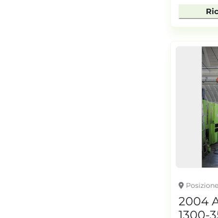
Ri
Posizion
2004 
1300-