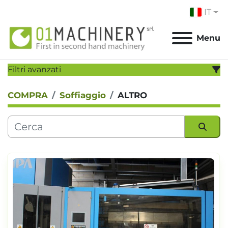
IT
Menu
Filtri avanzati
COMPRA
Soffiaggio
ALTRO
CATEGORIA:
PRODUTTORE:
Ordina per
MODELLO:
ANNO
Applicare
Cancella