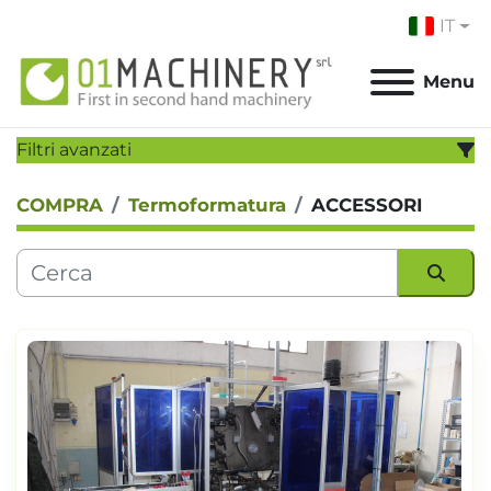
IT
Menu
Filtri avanzati
COMPRA
Termoformatura
ACCESSORI
CATEGORIA:
PRODUTTORE:
Ordina per
MODELLO:
ANNO
Applicare
Cancella