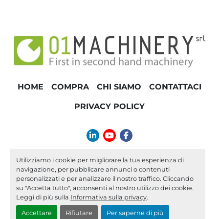
HOME
COMPRA
CHI SIAMO
CONTATTACI
PRIVACY POLICY
linkedin
youtube
facebook
info@01machinery.com
Utilizziamo i cookie per migliorare la tua esperienza di
navigazione, per pubblicare annunci o contenuti
Machinio System
sito web di
Machinio
personalizzati e per analizzare il nostro traffico. Cliccando
su "Accetta tutto", acconsenti al nostro utilizzo dei cookie.
Personalizza le preferenze sui Cookies
Leggi di più sulla
Informativa sulla privacy
.
Accettare
Rifiutare
Per saperne di più