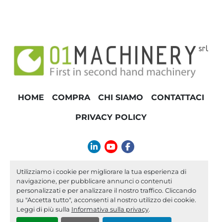
HOME
COMPRA
CHI SIAMO
CONTATTACI
PRIVACY POLICY
linkedin
youtube
facebook
info@01machinery.com
Utilizziamo i cookie per migliorare la tua esperienza di
navigazione, per pubblicare annunci o contenuti
Machinio System
sito web di
Machinio
personalizzati e per analizzare il nostro traffico. Cliccando
su "Accetta tutto", acconsenti al nostro utilizzo dei cookie.
Personalizza le preferenze sui Cookies
Leggi di più sulla
Informativa sulla privacy
.