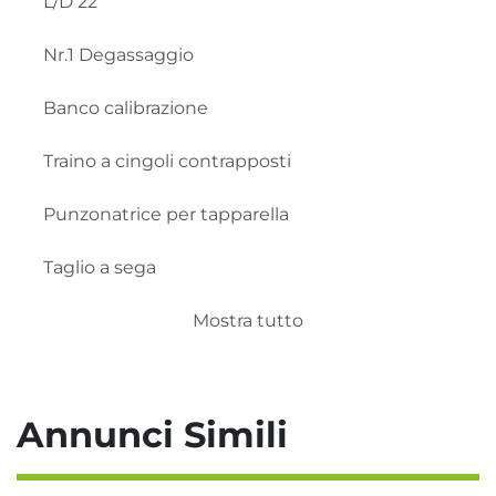
L/D 22

Nr.1 Degassaggio

Banco calibrazione

Traino a cingoli contrapposti

Punzonatrice per tapparella

Taglio a sega

Banco raccolta profili
Mostra tutto
Annunci Simili