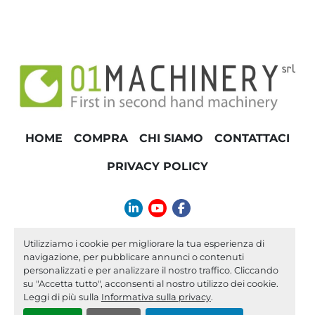
HOME
COMPRA
CHI SIAMO
CONTATTACI
PRIVACY POLICY
linkedin
youtube
facebook
info@01machinery.com
Utilizziamo i cookie per migliorare la tua esperienza di
navigazione, per pubblicare annunci o contenuti
Machinio System
sito web di
Machinio
personalizzati e per analizzare il nostro traffico. Cliccando
su "Accetta tutto", acconsenti al nostro utilizzo dei cookie.
Personalizza le preferenze sui Cookies
Leggi di più sulla
Informativa sulla privacy
.