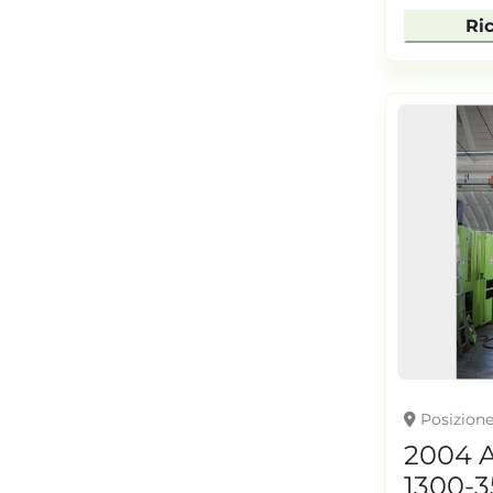
Ri
Posizion
2004 
1300-