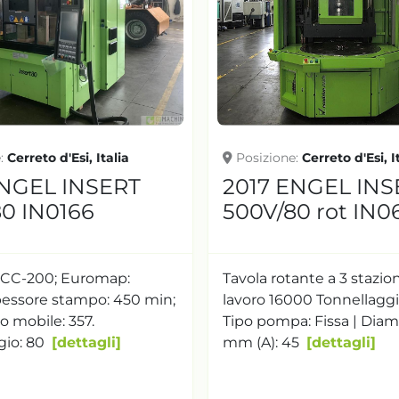
e
Cerreto d'Esi, Italia
Posizione
Cerreto d'Esi, I
ENGEL INSERT
2017 ENGEL INS
0 IN0166
500V/80 rot IN0
: CC-200; Euromap:
Tavola rotante a 3 stazion
pessore stampo: 450 min;
lavoro 16000 Tonnellaggio
o mobile: 357.
Tipo pompa: Fissa | Diam
gio: 80
dettagli
mm (A): 45
dettagli