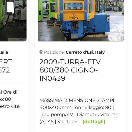
talia
Posizione
Cerreto d'Esi, Italy
ERT
2009-TURRA-FTV
672
800/380 CIGNO-
IN0439
i Ore di
: 80 |
MASSIMA DIMENSIONE STAMPI
etro vite
400X400mm Tonnellaggio: 80 |
Tipo pompa: V | Diametro vite mm
(A): 45 | Vol. teori...
dettagli