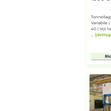
Tonnellagg
Variabile 
40 | Vol. t
...
dettagl
Ri