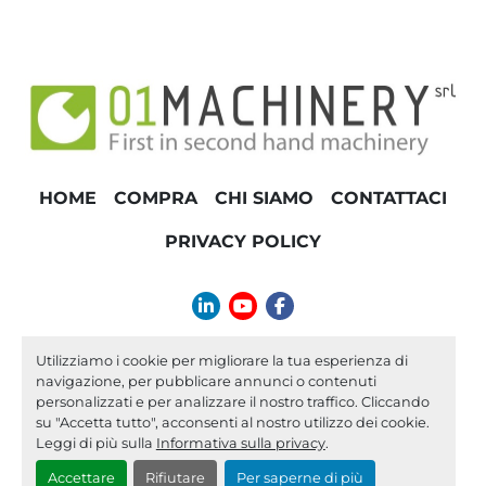
HOME
COMPRA
CHI SIAMO
CONTATTACI
PRIVACY POLICY
linkedin
youtube
facebook
info@01machinery.com
Utilizziamo i cookie per migliorare la tua esperienza di
navigazione, per pubblicare annunci o contenuti
Machinio System
sito web di
Machinio
personalizzati e per analizzare il nostro traffico. Cliccando
su "Accetta tutto", acconsenti al nostro utilizzo dei cookie.
Personalizza le preferenze sui Cookies
Leggi di più sulla
Informativa sulla privacy
.
Accettare
Rifiutare
Per saperne di più