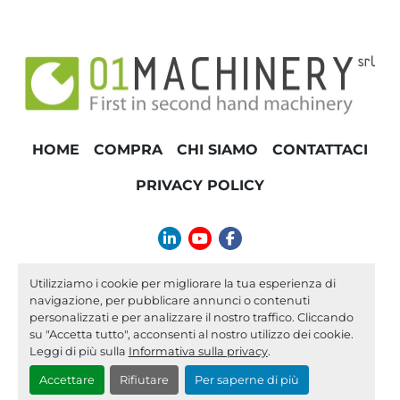
HOME
COMPRA
CHI SIAMO
CONTATTACI
PRIVACY POLICY
linkedin
youtube
facebook
info@01machinery.com
Utilizziamo i cookie per migliorare la tua esperienza di
navigazione, per pubblicare annunci o contenuti
Machinio System
sito web di
Machinio
personalizzati e per analizzare il nostro traffico. Cliccando
su "Accetta tutto", acconsenti al nostro utilizzo dei cookie.
Personalizza le preferenze sui Cookies
Leggi di più sulla
Informativa sulla privacy
.
Accettare
Rifiutare
Per saperne di più