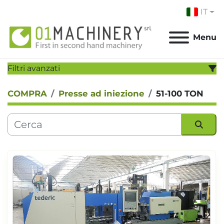
IT
Menu
Filtri avanzati
COMPRA
Presse ad iniezione
51-100 TON
CATEGORIA:
PRODUTTORE:
Ordina per
MODELLO:
ANNO
Applicare
Cancella