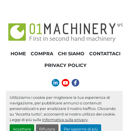
HOME
COMPRA
CHI SIAMO
CONTATTACI
PRIVACY POLICY
linkedin
youtube
facebook
info@01machinery.com
Utilizziamo i cookie per migliorare la tua esperienza di
navigazione, per pubblicare annunci o contenuti
Machinio System
sito web di
Machinio
personalizzati e per analizzare il nostro traffico. Cliccando
su "Accetta tutto", acconsenti al nostro utilizzo dei cookie.
Personalizza le preferenze sui Cookies
Leggi di più sulla
Informativa sulla privacy
.
Accettare
Rifiutare
Per saperne di più