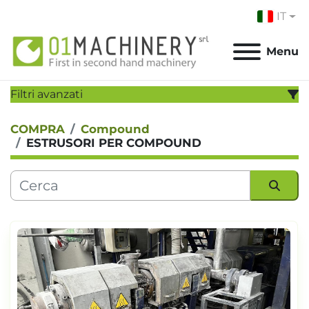
IT
Menu
Filtri avanzati
COMPRA
Compound
CATEGORIA:
ESTRUSORI PER COMPOUND
PRODUTTORE:
MODELLO:
Ordina per
ANNO
Applicare
Cancella