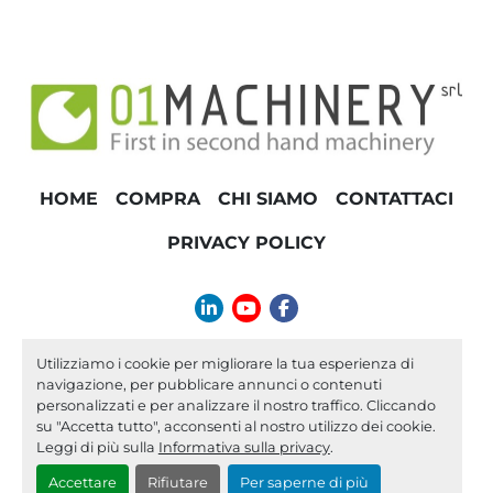
HOME
COMPRA
CHI SIAMO
CONTATTACI
PRIVACY POLICY
linkedin
youtube
facebook
info@01machinery.com
Utilizziamo i cookie per migliorare la tua esperienza di
navigazione, per pubblicare annunci o contenuti
Machinio System
sito web di
Machinio
personalizzati e per analizzare il nostro traffico. Cliccando
su "Accetta tutto", acconsenti al nostro utilizzo dei cookie.
Personalizza le preferenze sui Cookies
Leggi di più sulla
Informativa sulla privacy
.
Accettare
Rifiutare
Per saperne di più