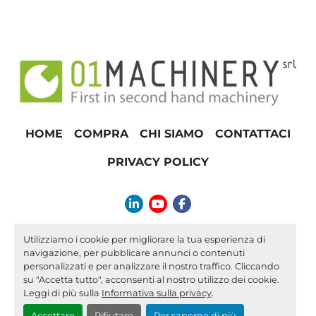
TONNELLAGGIO
HOME
COMPRA
CHI SIAMO
CONTATTACI
PRIVACY POLICY
linkedin
youtube
facebook
info@01machinery.com
Utilizziamo i cookie per migliorare la tua esperienza di
navigazione, per pubblicare annunci o contenuti
Machinio System
sito web di
Machinio
personalizzati e per analizzare il nostro traffico. Cliccando
su "Accetta tutto", acconsenti al nostro utilizzo dei cookie.
Personalizza le preferenze sui Cookies
Leggi di più sulla
Informativa sulla privacy
.
Accettare
Rifiutare
Per saperne di più