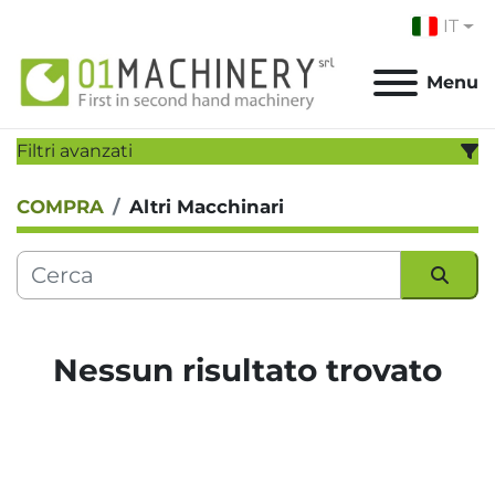
IT
Menu
Filtri avanzati
COMPRA
Altri Macchinari
CATEGORIA:
PRODUTTORE:
Ordina per
MODELLO:
Nessun risultato trovato
ANNO
Applicare
Cancella