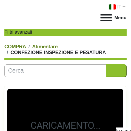
IT
Menu
Filtri avanzati
COMPRA
Alimentare
CATEGORIA:
CONFEZIONE INSPEZIONE E PESATURA
PRODUTTORE:
MODELLO:
Ordina per
ANNO
Applicare
Cancella
In cima