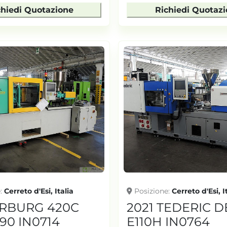
chiedi Quotazione
Richiedi Quotaz
e
Cerreto d'Esi, Italia
Posizione
Cerreto d'Esi, I
ARBURG 420C
2021 TEDERIC D
90 IN0714
E110H IN0764