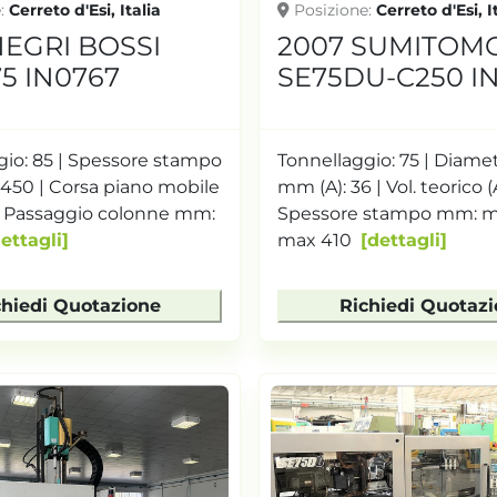
e
Cerreto d'Esi, Italia
Posizione
Cerreto d'Esi, I
NEGRI BOSSI
2007 SUMITOM
5 IN0767
SE75DU-C250 I
gio: 85 | Spessore stampo
Tonnellaggio: 75 | Diamet
 450 | Corsa piano mobile
mm (A): 36 | Vol. teorico (A
 Passaggio colonne mm:
Spessore stampo mm: mi
ettagli
max 410
dettagli
chiedi Quotazione
Richiedi Quotaz