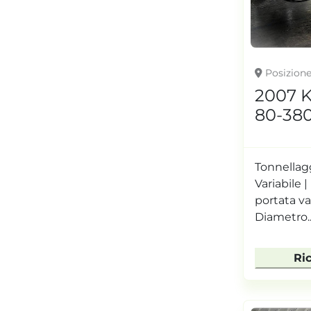
Posizion
2007 
80-380
Tonnellagg
Variabile
portata v
Diametro..
Ri