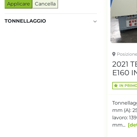
Applicare
Cancella
TONNELLAGGIO
Posizion
2021 
E160 I
IN PRIM
Tonnellagg
mm (A): 25 
lavoro: 1
mm...
de