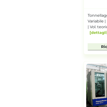
Tonnellagg
Variabile 
| Vol. teori
dettagli
Ri