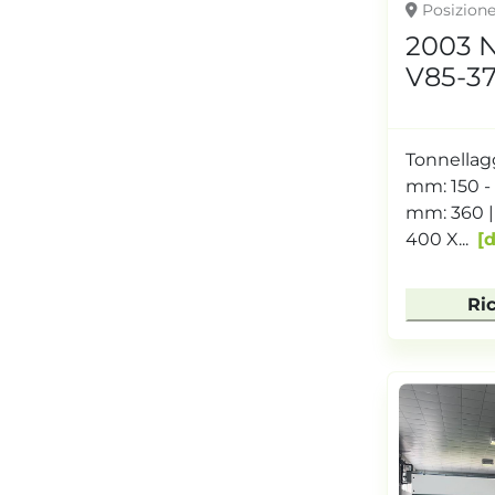
Posizion
2003 
V85-37
Tonnellag
mm: 150 -
mm: 360 |
400 X...
d
Ri