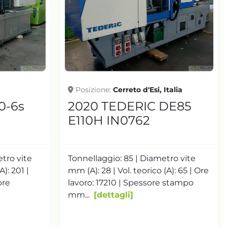
Posizione
Cerreto d'Esi, Italia
0-6s
2020 TEDERIC DE85
E110H IN0762
etro vite
Tonnellaggio: 85 | Diametro vite
A): 201 |
mm (A): 28 | Vol. teorico (A): 65 | Ore
ore
lavoro: 17210 | Spessore stampo
mm...
dettagli