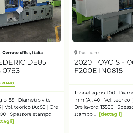
e
Cerreto d'Esi, Italia
Posizione
TEDERIC DE85
2020 TOYO Si-10
N0763
F200E IN0815
O PIANO
Tonnellaggio: 100 | Diam
io: 85 | Diametro vite
mm (A): 40 | Vol. teorico (
| Vol. teorico (A): 59 | Ore
Ore lavoro: 13586 | Spess
3900 | Spessore stampo
stampo ...
dettagli
ttagli