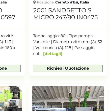
talia
Posizione
Cerreto d'Esi, Italia
O
2001 SANDRETTO S
N0597
MICRO 247/80 IN0475
ro vite
Tonnellaggio: 80 | Tipo pompa:
): 143 |
Variabile | Diametro vite mm (A): 32
n 160 x
| Vol. teorico (A): 128 | Passaggio
col...
dettagli
ione
Richiedi Quotazione