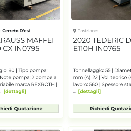
e
Cerreto D'esi
Posizione
KRAUSS MAFFEI
2020 TEDERIC 
 CX IN0795
E110H IN0765
io: 80 | Tipo pompa:
Tonnellaggio: 55 | Diamet
 | Note pompa: 2 pompe a
mm (A): 22 | Vol. teorico (
ariabile marca REXROTH |
lavoro: 560 | Spessore 
.
dettagli
...
dettagli
chiedi Quotazione
Richiedi Quotaz