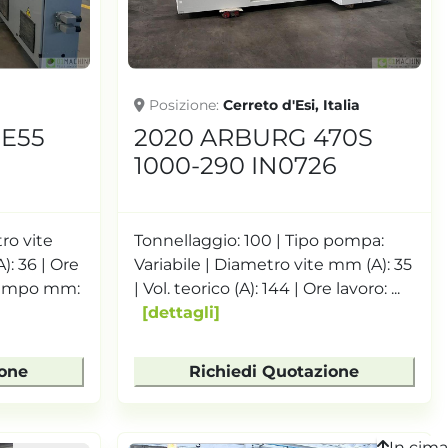
Posizione
Cerreto d'Esi, Italia
DE55
2020 ARBURG 470S
1000-290 IN0726
ro vite
Tonnellaggio: 100 | Tipo pompa:
A): 36 | Ore
Variabile | Diametro vite mm (A): 35
stampo mm:
| Vol. teorico (A): 144 | Ore lavoro: ...
dettagli
ione
Richiedi Quotazione
In cima