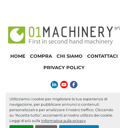
HOME
COMPRA
CHI SIAMO
CONTATTACI
PRIVACY POLICY
linkedin
youtube
facebook
info@01machinery.com
Utilizziamo i cookie per migliorare la tua esperienza di
navigazione, per pubblicare annunci o contenuti
Machinio System
sito web di
Machinio
personalizzati e per analizzare il nostro traffico. Cliccando
su "Accetta tutto", acconsenti al nostro utilizzo dei cookie.
Personalizza le preferenze sui Cookies
Leggi di più sulla
Informativa sulla privacy
.