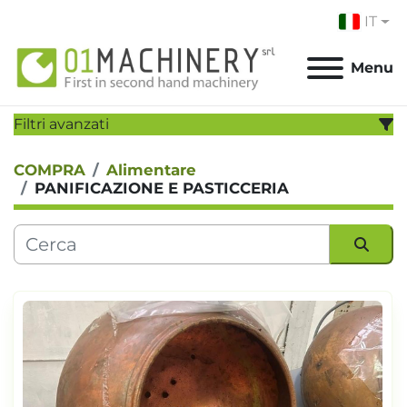
IT
Menu
Filtri avanzati
COMPRA
Alimentare
CATEGORIA:
PANIFICAZIONE E PASTICCERIA
PRODUTTORE:
MODELLO:
Ordina per
ANNO
Applicare
Cancella