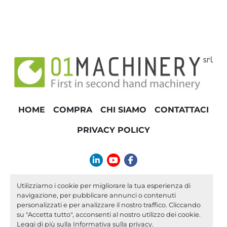
HOME
COMPRA
CHI SIAMO
CONTATTACI
PRIVACY POLICY
linkedin
youtube
facebook
info@01machinery.com
Utilizziamo i cookie per migliorare la tua esperienza di
navigazione, per pubblicare annunci o contenuti
Machinio System
sito web di
Machinio
personalizzati e per analizzare il nostro traffico. Cliccando
su "Accetta tutto", acconsenti al nostro utilizzo dei cookie.
Personalizza le preferenze sui Cookies
Leggi di più sulla
Informativa sulla privacy
.