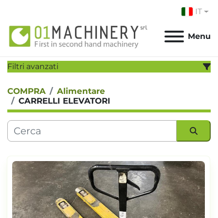
IT
Menu
Filtri avanzati
COMPRA
Alimentare
CATEGORIA:
CARRELLI ELEVATORI
PRODUTTORE:
MODELLO:
Ordina per
ANNO
Applicare
Cancella