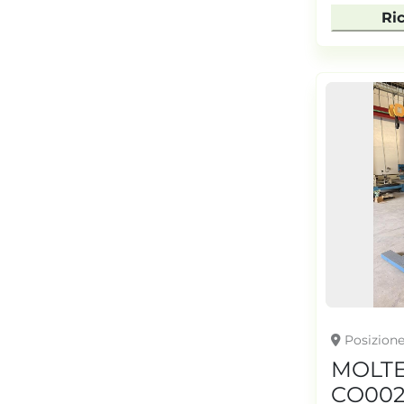
Ri
Posizion
MOLT
CO002