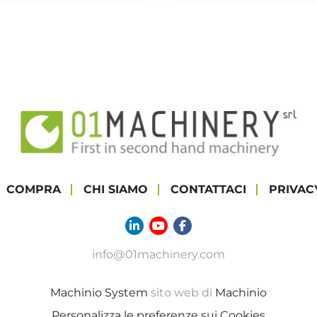
COMPRA
CHI SIAMO
CONTATTACI
PRIVAC
linkedin
youtube
facebook
info@01machinery.com
Machinio System
sito web di
Machinio
Personalizza le preferenze sui Cookies