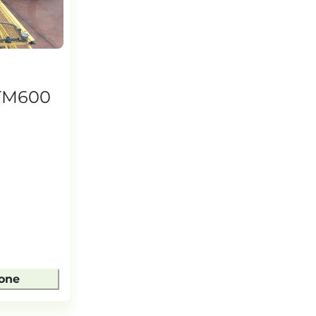
TM600
ione