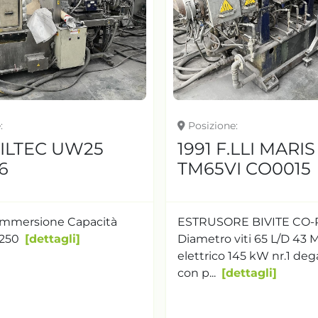
e
Posizione
FILTEC UW25
1991 F.LLI MARI
6
TM65VI CO0015
 immersione Capacità
ESTRUSORE BIVITE CO
250
dettagli
Diametro viti 65 L/D 43 
elettrico 145 kW nr.1 de
con p...
dettagli