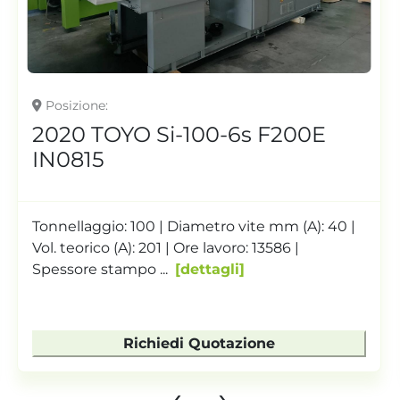
Posizione
Cerreto d'Esi, Italia
 F200E
2020 TEDERIC DE85 E
IN0762
 mm (A): 40 |
Tonnellaggio: 85 | Diametro vite mm
3586 |
Vol. teorico (A): 65 | Ore lavoro: 172
stampo mm...
dettagli
ne
Richiedi Quotazione
‹
›