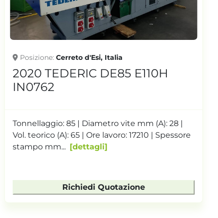
Posizione
Cerreto d'Esi, Italia
110H
2010 ARBURG 420C 10
IN0714
 (A): 28 |
Tonnellaggio: 100 | Tipo pompa: Vari
10 | Spessore
Diametro vite mm (A): 35 | Vol. teoric
Ore lavoro: ...
dettagli
Richiedi Quotazione