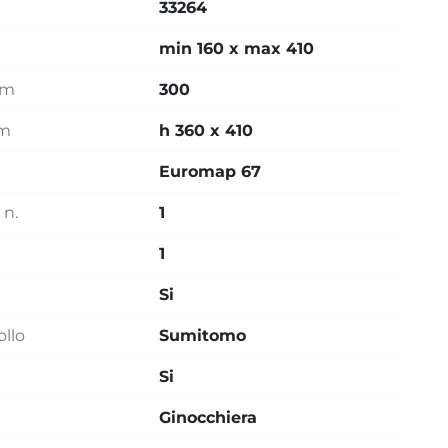
33264
min 160 x max 410
mm
300
mm
h 360 x 410
Euromap 67
 n.
1
1
Si
ollo
Sumitomo
Si
Ginocchiera