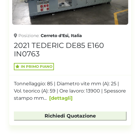
Posizione
E160
2020 TOYO Si-100-6s
IN0815
Tonnellaggio: 100 | Diametro vite
 mm (A): 25 |
Vol. teorico (A): 201 | Ore lavoro: 1
 13900 | Spessore
Spessore stampo ...
dettagli
one
Richiedi Quotazio