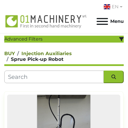
EN
Menu
Advanced Filters
BUY
Injection Auxiliaries
CATEGORY
:
Sprue Pick-up Robot
MANUFACTURER
:
MODEL
:
Sort by
YEAR
Apply
Clear