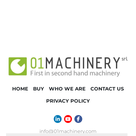
HOME
BUY
WHO WE ARE
CONTACT US
PRIVACY POLICY
linkedin
youtube
facebook
info@01machinery.com