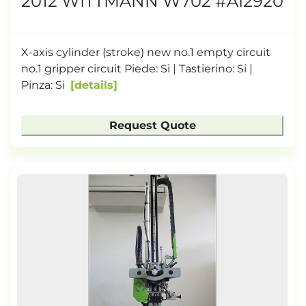
2012 WITTMANN W702 #AI2920
X-axis cylinder (stroke) new no.1 empty circuit
no.1 gripper circuit Piede: Si | Tastierino: Si |
Pinza: Si
details
Request Quote