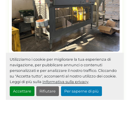
Utilizziamo i cookie per migliorare la tua esperienza di
Posizione
navigazione, per pubblicare annunci o contenuti
2005 SICA SPA TRS/C SY 25-
personalizzati e per analizzare il nostro traffico. Cliccando
su "Accetta tutto", acconsenti al nostro utilizzo dei cookie.
160 CNC AE0188
Leggi di più sulla
Informativa sulla privacy
.
Accettare
Rifiutare
Per saperne di più
TAGLIERINA PER TAGLIO COMBINATO CON
DISCO E COLTELLO MORSE PER DIAMETRO
110/125/160
dettagli