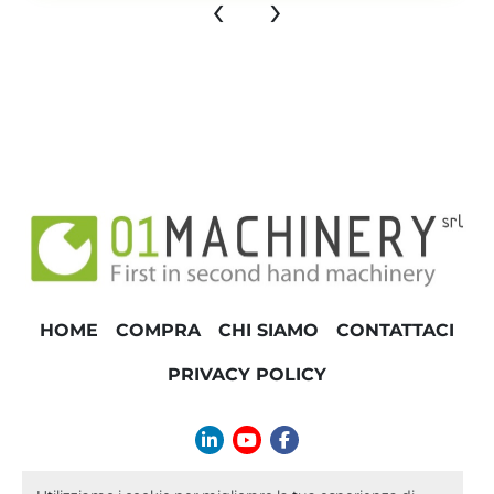
‹
›
HOME
COMPRA
CHI SIAMO
CONTATTACI
PRIVACY POLICY
linkedin
youtube
facebook
info@01machinery.com