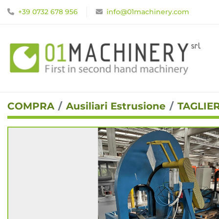
+39 0732 678 956
info@01machinery.com
COMPRA
Ausiliari Estrusione
TAGLIE