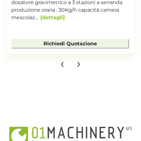
dosatore gravimetrico a 2 stazioni a serranda
con serranda scarico mixer e sensore livello
tramog...
dettagli
Richiedi Quotazione
‹
›