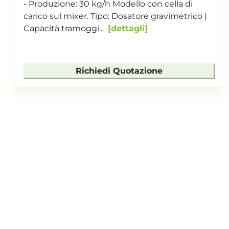
dosatore gravimetrico a 3 stazioni a serranda
produzione oraria : 30Kg/h capacità camera
mescolaz...
dettagli
Richiedi Quotazione