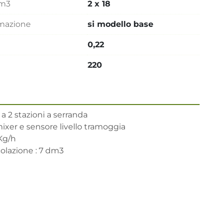
dm3
2 x 18
mmazione
si modello base
0,22
220
 2 stazioni a serranda

ixer e sensore livello tramoggia 

Kg/h

olazione : 7 dm3