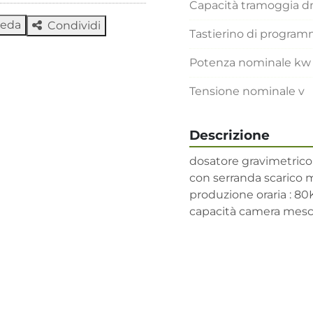
Capacità tramoggia 
heda
Condividi
Tastierino di progra
Potenza nominale kw
Tensione nominale v
Descrizione
dosatore gravimetrico a
con serranda scarico m
produzione oraria : 80
capacità camera mesc