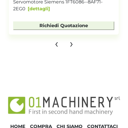
Servomotore Siemens 1FT6086--8AF71-
2EG0
dettagli
Richiedi Quotazione
‹
›
HOME
COMPRA
CHI SIAMO
CONTATTACI