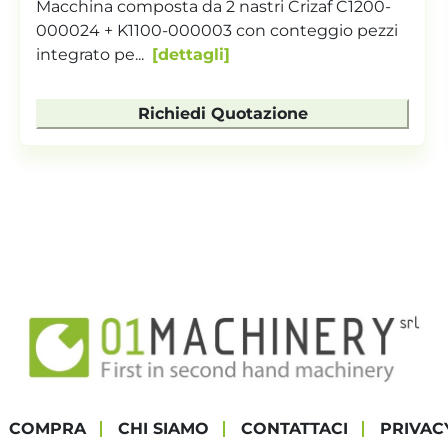
Sistema di riempimento e stoccaggio
contenitori Dimensioni indicative contenitori
mm: 800 x 400 x...
dettagli
Richiedi Quotazione
COMPRA
CHI SIAMO
CONTATTACI
PRIVAC