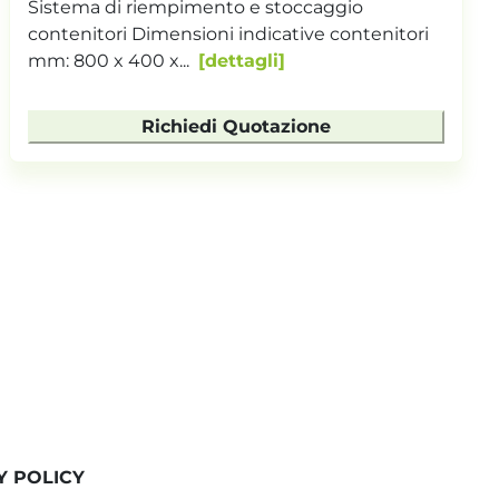
Macchina per il riempimento e stoccaggio
scatole/contenitori 2 posizioni di carico , da
robot o d...
dettagli
Richiedi Quotazione
Y POLICY