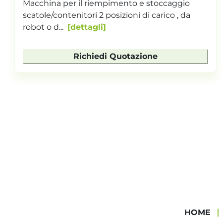
Macchina composta da 2 nastri Crizaf C1200-
000024 + K1100-000003 con conteggio pezzi
integrato pe...
dettagli
Richiedi Quotazione
HOME