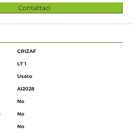
Contattaci
CRIZAF
LT 1
Usato
AI2028
No
o
No
No