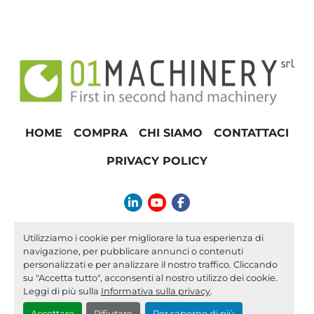
TONNELLAGGIO
HOME
COMPRA
CHI SIAMO
CONTATTACI
PRIVACY POLICY
linkedin
youtube
facebook
info@01machinery.com
Utilizziamo i cookie per migliorare la tua esperienza di
navigazione, per pubblicare annunci o contenuti
Machinio System
sito web di
Machinio
personalizzati e per analizzare il nostro traffico. Cliccando
su "Accetta tutto", acconsenti al nostro utilizzo dei cookie.
Personalizza le preferenze sui Cookies
Leggi di più sulla
Informativa sulla privacy
.
Accettare
Rifiutare
Per saperne di più