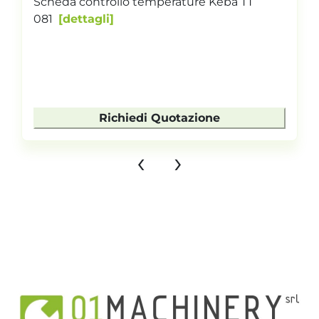
Scheda controllo temperature Keba TT
081
dettagli
Richiedi Quotazione
‹
›