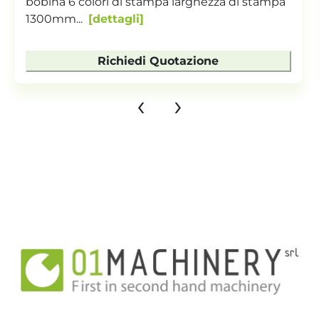
bobina 6 colori di stampa larghezza di stampa
1300mm...
dettagli
Richiedi Quotazione
‹
›