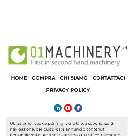
HOME
COMPRA
CHI SIAMO
CONTATTACI
PRIVACY POLICY
linkedin
youtube
facebook
info@01machinery.com
Utilizziamo i cookie per migliorare la tua esperienza di
navigazione, per pubblicare annunci o contenuti
Machinio System
sito web di
Machinio
personalizzati e per analizzare il nostro traffico. Cliccando