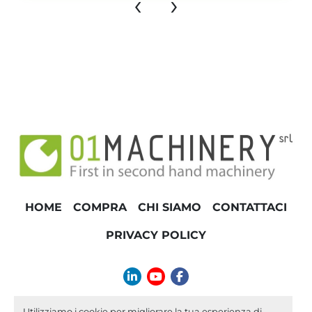
‹
›
HOME
COMPRA
CHI SIAMO
CONTATTACI
PRIVACY POLICY
linkedin
youtube
facebook
info@01machinery.com
Utilizziamo i cookie per migliorare la tua esperienza di