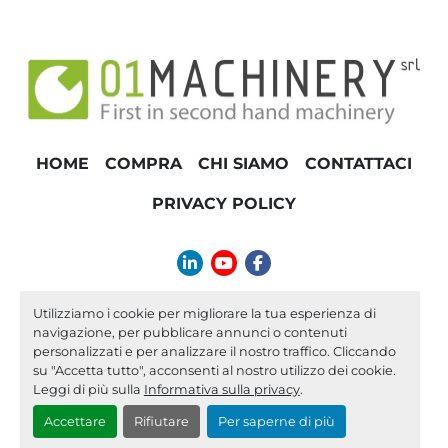
HOME
COMPRA
CHI SIAMO
CONTATTACI
PRIVACY POLICY
linkedin
youtube
facebook
info@01machinery.com
Utilizziamo i cookie per migliorare la tua esperienza di
navigazione, per pubblicare annunci o contenuti
Machinio System
sito web di
Machinio
personalizzati e per analizzare il nostro traffico. Cliccando
su "Accetta tutto", acconsenti al nostro utilizzo dei cookie.
Personalizza le preferenze sui Cookies
Leggi di più sulla
Informativa sulla privacy
.
Accettare
Rifiutare
Per saperne di più