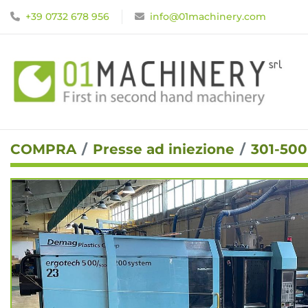
+39 0732 678 956
info@01machinery.com
COMPRA
Presse ad iniezione
301-50