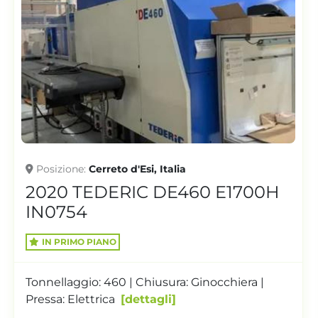
Cerreto d'Esi, Italia
Posizione
P
EDERIC DE460 E1700H
2001 OI
RX IN08
PIANO
Tonnellaggio:
o: 460 | Chiusura: Ginocchiera |
Vol. teorico (
trica
dettagli
Spessore sta