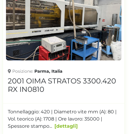
arma, Italia
Posizione
Cer
MA STRATOS 3300.420
2010 PLA
10
320 IN06
 420 | Diametro vite mm (A): 80 |
Tonnellaggio: 
A): 1708 | Ore lavoro: 35000 |
Diametro vite m
mpo...
dettagli
| Ore lavoro:...