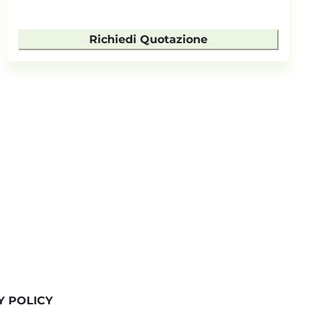
Richiedi Quotazione
R
Y POLICY