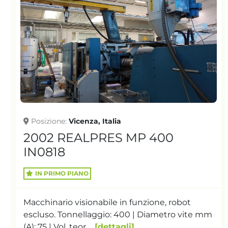
Vicenza, Italia
Posizione
REALPRES MP 400
2020 T
IN0754
O PIANO
IN PRIMO 
o visionabile in funzione, robot
Tonnellaggi
onnellaggio: 400 | Diametro vite mm
Pressa: Elet
. teor...
dettagli