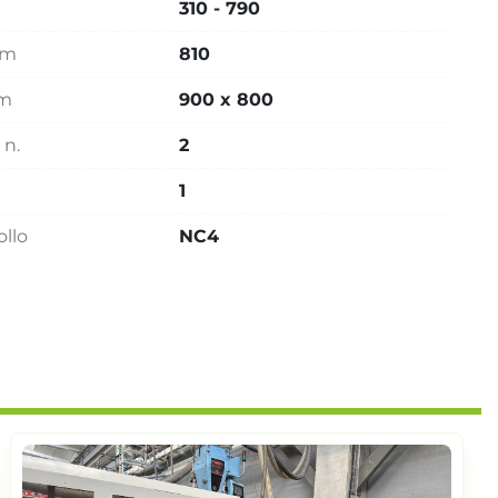
310 - 790
mm
810
mm
900 x 800
 n.
2
1
ollo
NC4