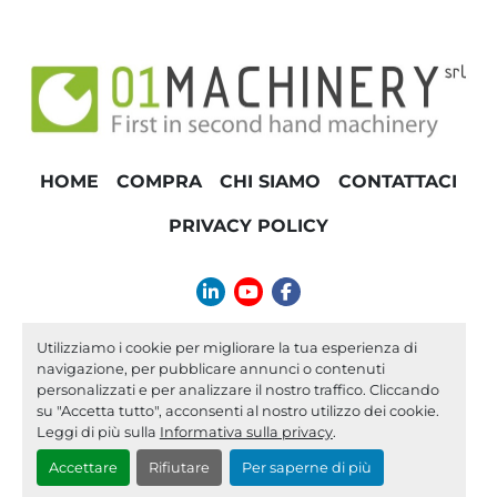
HOME
COMPRA
CHI SIAMO
CONTATTACI
PRIVACY POLICY
linkedin
youtube
facebook
info@01machinery.com
Utilizziamo i cookie per migliorare la tua esperienza di
navigazione, per pubblicare annunci o contenuti
Machinio System
sito web di
Machinio
personalizzati e per analizzare il nostro traffico. Cliccando
su "Accetta tutto", acconsenti al nostro utilizzo dei cookie.
Personalizza le preferenze sui Cookies
Leggi di più sulla
Informativa sulla privacy
.
Accettare
Rifiutare
Per saperne di più