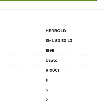
HERBOLD
SML 50 30 L3
1995
Usato
RI0001
11
3
2