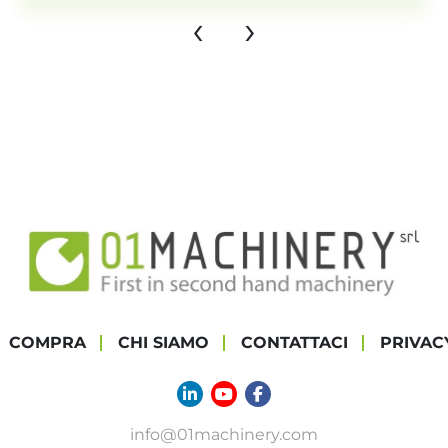
‹
›
COMPRA
CHI SIAMO
CONTATTACI
PRIVAC
linkedin
youtube
facebook
info@01machinery.com