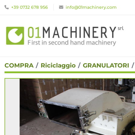
+39 0732 678 956
info@01machinery.com
COMPRA
Riciclaggio
GRANULATORI