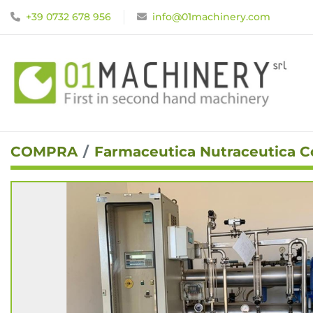
+39 0732 678 956
info@01machinery.com
COMPRA
Farmaceutica Nutraceutica 