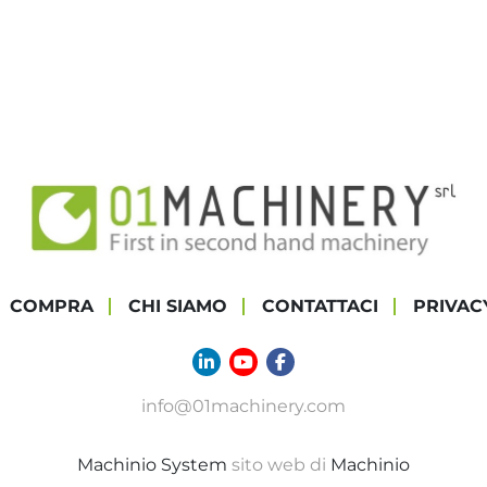
COMPRA
CHI SIAMO
CONTATTACI
PRIVAC
linkedin
youtube
facebook
info@01machinery.com
Machinio System
sito web di
Machinio