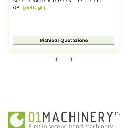
Scheda controllo temperature Keba TT
081
dettagli
Richiedi Quotazione
‹
›