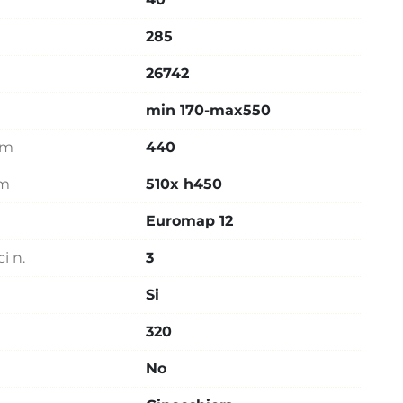
285
26742
min 170-max550
mm
440
mm
510x h450
Euromap 12
i n.
3
Si
320
No