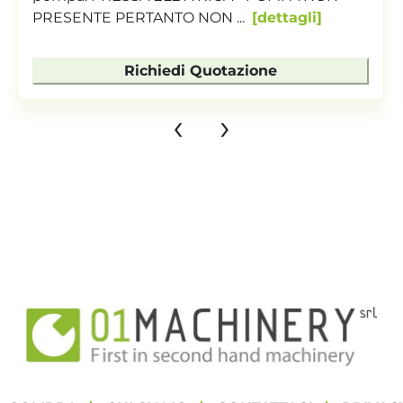
ettagli
Spessore sta...
dettagli
e
Richiedi Quotazione
‹
›