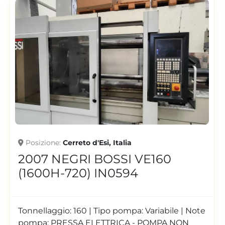
Posizione
Cerreto d'Esi, Italia
E160
1999 NEGRI BOSSI V110
360) IN0563
ariabile | Note
Tonnellaggio: 110 | Tipo pompa: Vari
OMPA NON
Diametro vite mm (A): 40 | Vol. teor