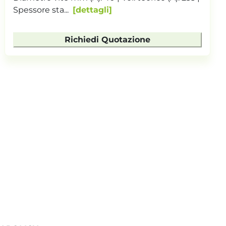
35 | Vol. teorico (A...
dettagli
Richiedi Quotazione