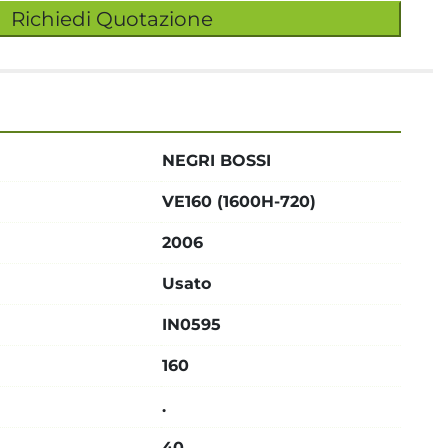
Richiedi Quotazione
NEGRI BOSSI
VE160 (1600H-720)
2006
Usato
IN0595
160
.
40