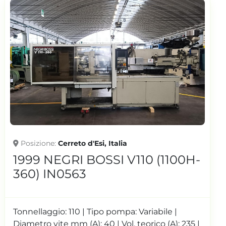
Posizione
Cerreto d'Esi, Italia
 (1100H-
2017 NEGRI BOSSI EOS S
350 IN0617
abile |
Tonnellaggio: 110 | Tipo pompa: Fiss
ico (A): 235 |
pompa: servopompa | Diametro vit