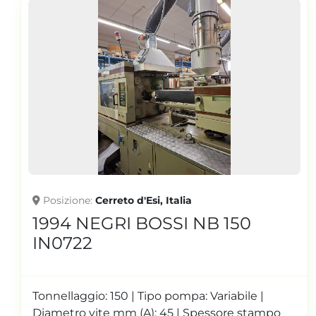
Posizione
Cerreto d'Esi, Italia
B 150
2007 NEGRI BOSSI V
(1600H-720) IN0594
ariabile |
Tonnellaggio: 160 | Tipo pompa: V
ssore stampo
pompa: PRESSA ELETTRICA - P