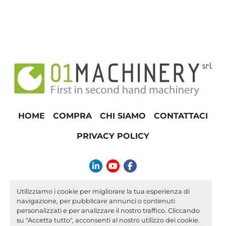
HOME
COMPRA
CHI SIAMO
CONTATTACI
PRIVACY POLICY
linkedin
youtube
facebook
info@01machinery.com
Utilizziamo i cookie per migliorare la tua esperienza di
navigazione, per pubblicare annunci o contenuti
Machinio System
sito web di
Machinio
personalizzati e per analizzare il nostro traffico. Cliccando
su "Accetta tutto", acconsenti al nostro utilizzo dei cookie.
Personalizza le preferenze sui Cookies