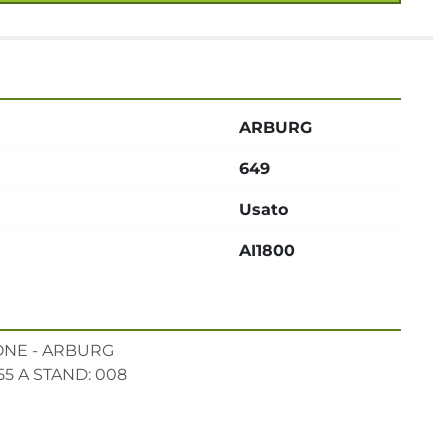
ARBURG
649
Usato
AI1800
E - ARBURG    

755 A STAND: 008