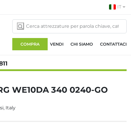
IT
COMPRA
VENDI
CHI SIAMO
CONTATTACI
811
RG WE10DA 340 0240-GO
i, Italy