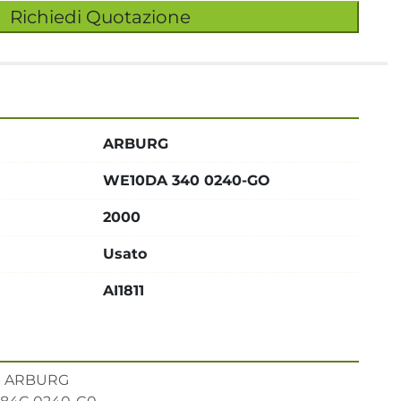
Richiedi Quotazione
ARBURG
WE10DA 340 0240-GO
2000
Usato
AI1811
 ARBURG 
