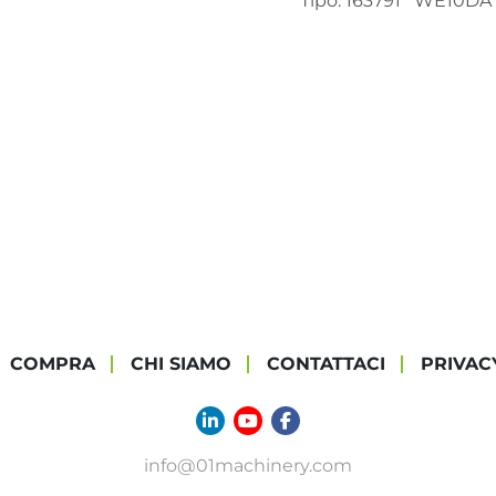
Tipo: 163791   WE10D
COMPRA
CHI SIAMO
CONTATTACI
PRIVAC
linkedin
youtube
facebook
info@01machinery.com