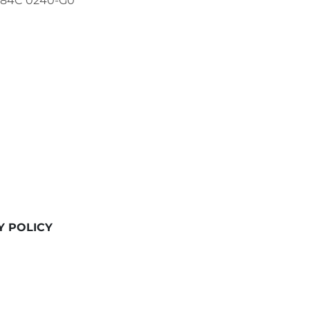
A 84C 0240-G0
Y POLICY