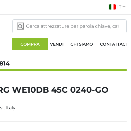
IT
COMPRA
VENDI
CHI SIAMO
CONTATTACI
814
RG WE10DB 45C 0240-GO
i, Italy