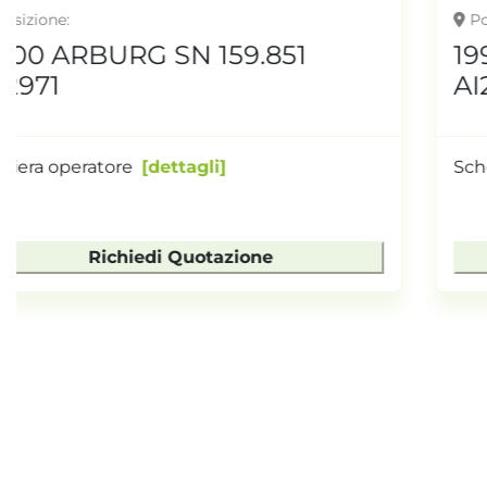
Posizione
1997 ARBURG 666 117.210
AI2965
Scheda tastiera 117.210
dettagli
Richiedi Quotazione