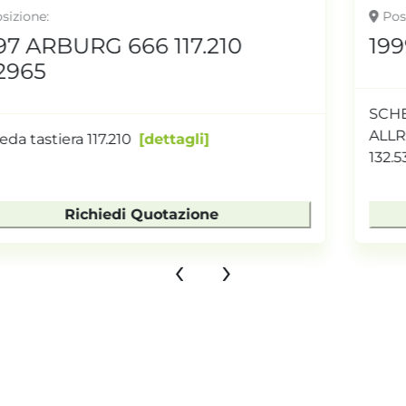
Posizione
Cerreto d'Esi, Italy
1999 ARBURG 661 AI1807
SCHEDA SEGNALE SPECIALE PER
ALLROUNDER - ARBURG Modello: 661, SN:
132.539 A, SN: 116.725
dettagli
Richiedi Quotazione
‹
›