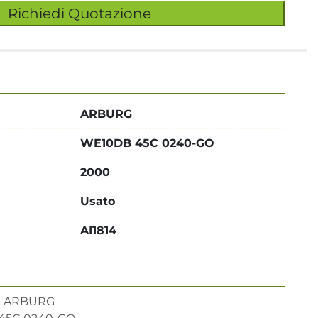
Richiedi Quotazione
ARBURG
WE10DB 45C 0240-GO
2000
Usato
AI1814
 ARBURG 
