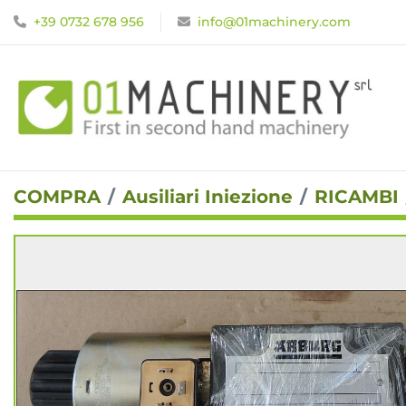
+39 0732 678 956
info@01machinery.com
COMPRA
Ausiliari Iniezione
RICAMBI