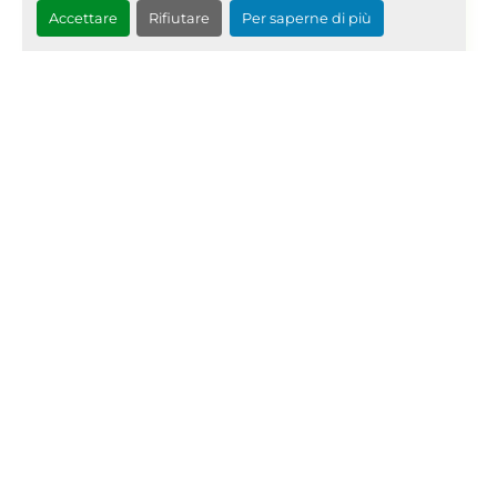
081
dettagli
Accettare
Rifiutare
Per saperne di più
Richiedi Quotazione
‹
›