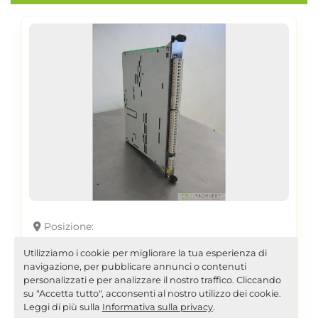
Posizione
2001 KEBA TT 081 AI2079
Utilizziamo i cookie per migliorare la tua esperienza di
navigazione, per pubblicare annunci o contenuti
personalizzati e per analizzare il nostro traffico. Cliccando
su "Accetta tutto", acconsenti al nostro utilizzo dei cookie.
Scheda controllo temperature Keba TT
Leggi di più sulla
Informativa sulla privacy
.