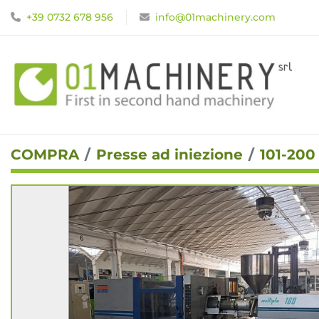
+39 0732 678 956
info@01machinery.com
COMPRA
Presse ad iniezione
101-200