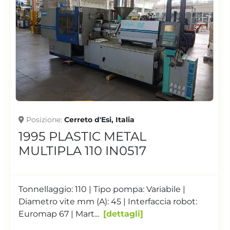
Posizione
Cerreto d'Esi, Italia
2006 PLASTIC METAL UNYKA
130 IN0516
Tonnellaggio: 130 | Tipo pompa: Variabile | Note
pompa: Pompa variabile moog + pompa fissa
Denison | Diamet...
dettagli