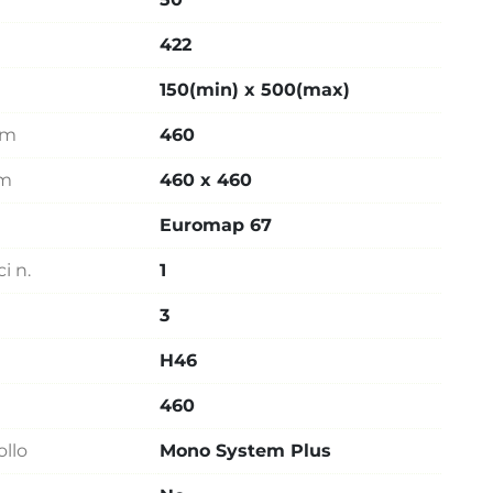
422
150(min) x 500(max)
mm
460
mm
460 x 460
Euromap 67
i n.
1
3
H46
460
ollo
Mono System Plus