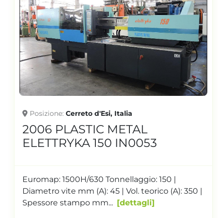
Posizione
Cerreto d'Esi, Italia
1995 PLASTIC METAL
MULTIPLA 110 IN0517
Tonnellaggio: 110 | Tipo pompa: Variabile |
Diametro vite mm (A): 45 | Interfaccia robot:
Euromap 67 | Mart...
dettagli