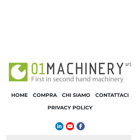
Quadro elettrico per la gestione della 
linea
HOME
COMPRA
CHI SIAMO
CONTATTACI
PRIVACY POLICY
linkedin
youtube
facebook
info@01machinery.com