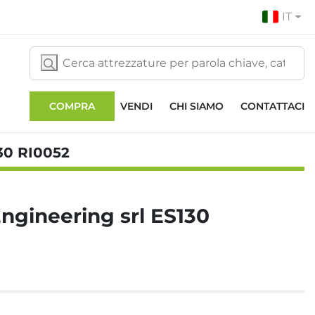
IT
COMPRA
VENDI
CHI SIAMO
CONTATTACI
30 RI0052
gineering srl ES130