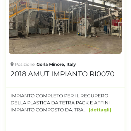
Posizione
1996 OMP PREALPINA 130 35
LD RI0063
LINEA DI RIGENERAZIONE PER FILM PE
ESTRUSORE DIAMTERO 130 L/D 35 NR.1
DEGASAGGIO ALIMENTAZIONE FO...
dettagli