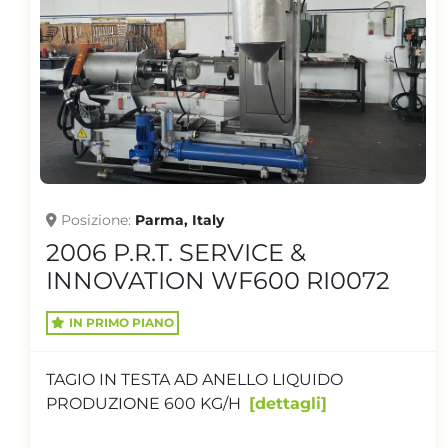
Posizione
Gorla Minore, Italy
2018 AMUT IMPIANTO RI0070
IMPIANTO COMPLETO PER IL RECUPERO
DELLA PLASTICA DA TETRA PACK E AFFINI
IMPIANTO COMPOSTO DA: TRA...
dettagli