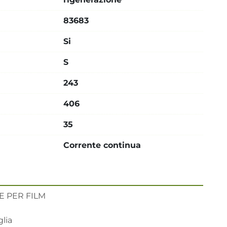
83683
Si
S
243
406
35
Corrente continua
 PER FILM

ia 
