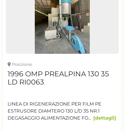
Posizione
2014 CDM Engineering srl
ES130 RI0053
LINEA GRNAULAZIONE PER FILM Silos
alimentazione foglia Diametro vite 130 L/D 40
Doppio degasaggio...
dettagli