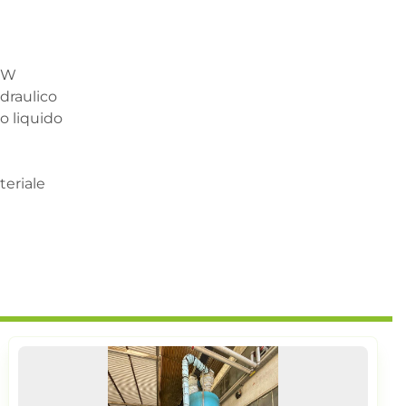
kW

draulico

o liquido

teriale