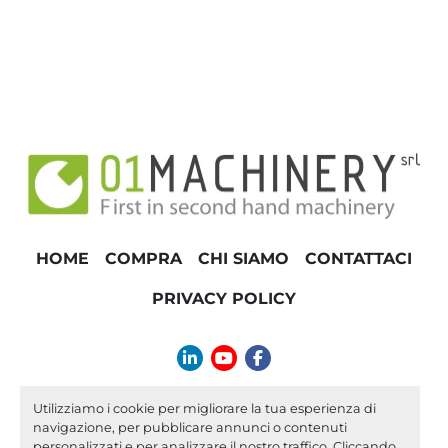
HOME
COMPRA
CHI SIAMO
CONTATTACI
PRIVACY POLICY
linkedin
youtube
facebook
info@01machinery.com
Utilizziamo i cookie per migliorare la tua esperienza di
navigazione, per pubblicare annunci o contenuti
Machinio System
sito web di
Machinio
personalizzati e per analizzare il nostro traffico. Cliccando